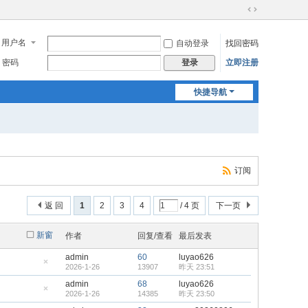
切
换
用户名
自动登录
找回密码
到
宽
密码
立即注册
登录
版
快捷导航
订阅
返 回
1
2
3
4
/ 4 页
下一页
新窗
作者
回复/查看
最后发表
admin
60
luyao626
2026-1-26
13907
昨天 23:51
隐
藏
admin
68
luyao626
置
2026-1-26
14385
昨天 23:50
顶
隐
帖
藏