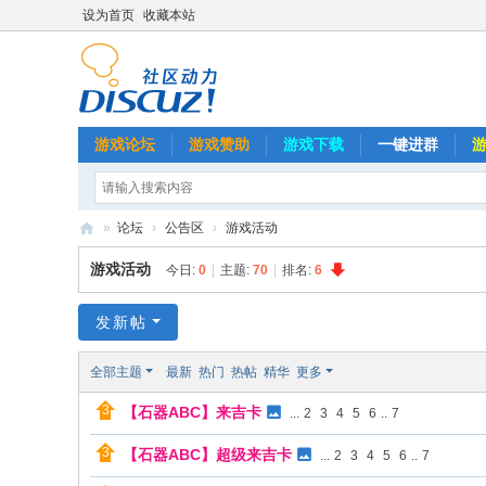
设为首页
收藏本站
游戏论坛
游戏赞助
游戏下载
一键进群
»
论坛
›
公告区
›
游戏活动
石
游戏活动
今日:
0
|
主题:
70
|
排名:
6
器
A
发新帖
B
全部主题
最新
热门
热帖
精华
更多
C
【石器ABC】来吉卡
...
2
3
4
5
6
..
7
【石器ABC】超级来吉卡
...
2
3
4
5
6
..
7