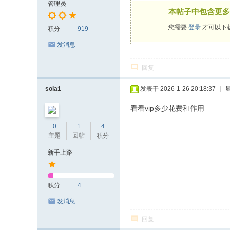
管理员
本帖子中包含更多
您需要
登录
才可以下
积分
919
发消息
回复
sola1
发表于 2026-1-26 20:18:37
|
看看vip多少花费和作用
0
1
4
主题
回帖
积分
新手上路
积分
4
发消息
回复