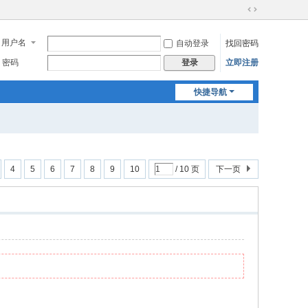
切
换
用户名
自动登录
找回密码
到
宽
密码
立即注册
登录
版
快捷导航
4
5
6
7
8
9
10
/ 10 页
下一页