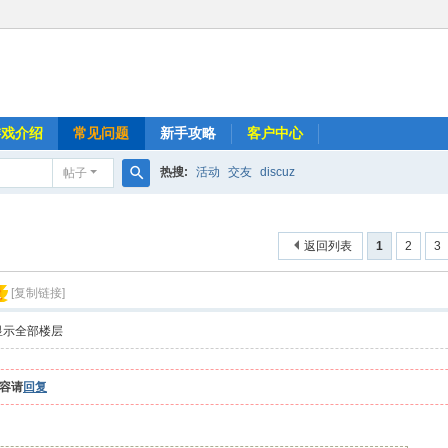
游戏介绍
常见问题
新手攻略
客户中心
热搜:
活动
交友
discuz
帖子
搜
索
返回列表
1
2
3
火
[复制链接]
显示全部楼层
容请
回复