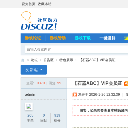
设为首页
收藏本站
游戏论坛
游戏赞助
游戏下载
一键进群
»
论坛
›
公告区
›
特色展示
›
【石器ABC】VIP会员证
石
发新帖
器
【石器ABC】VIP会员证
查看:
19379
|
回复:
95
A
B
admin
发表于 2026-1-26 12:32:39
|
C
游客，如果您要查看本帖隐藏内
205
0
919
主题
回帖
积分