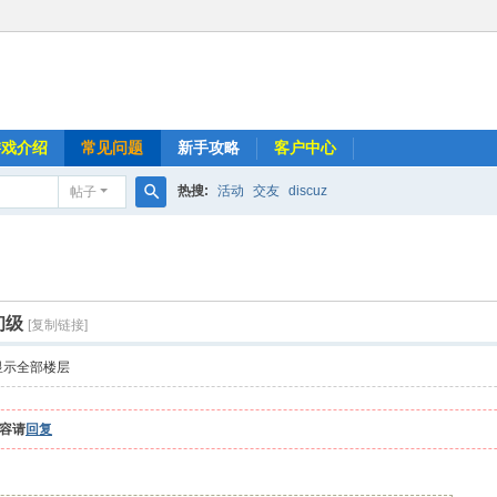
游戏介绍
常见问题
新手攻略
客户中心
热搜:
活动
交友
discuz
帖子
搜
索
初级
[复制链接]
显示全部楼层
容请
回复