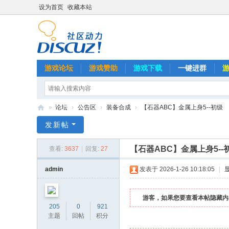
设为首页
收藏本站
游戏论坛
游戏赞助
游戏下载
一键进群
»
论坛
›
公告区
›
装备合成
›
【石器ABC】金属上身5--初级
石
发新帖
器
【石器ABC】金属上身5--
查看:
3637
|
回复:
27
A
B
admin
发表于 2026-1-26 10:18:05
|
C
游客，如果您要查看本帖隐藏内
205
0
921
主题
回帖
积分