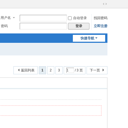
切
换
用户名
自动登录
找回密码
到
宽
密码
立即注册
登录
版
快捷导航
返回列表
1
2
3
/ 3 页
下一页