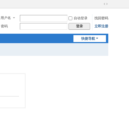
切
换
用户名
自动登录
找回密码
到
宽
密码
立即注册
登录
版
快捷导航