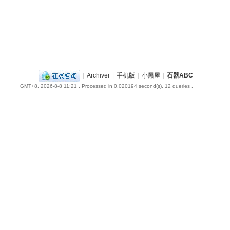
|
Archiver
|
手机版
|
小黑屋
|
石器ABC
GMT+8, 2026-8-8 11:21
, Processed in 0.020194 second(s), 12 queries .