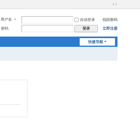
切
换
用户名
自动登录
找回密码
到
宽
密码
立即注册
登录
版
快捷导航