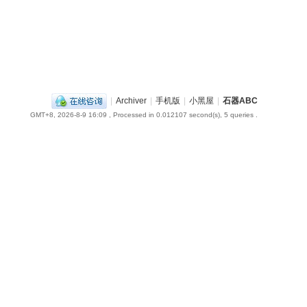
|
Archiver
|
手机版
|
小黑屋
|
石器ABC
GMT+8, 2026-8-9 16:09
, Processed in 0.012107 second(s), 5 queries .