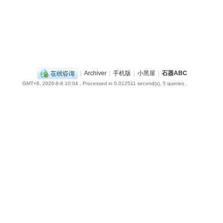
|
Archiver
|
手机版
|
小黑屋
|
石器ABC
GMT+8, 2026-8-8 10:04
, Processed in 0.012511 second(s), 5 queries .