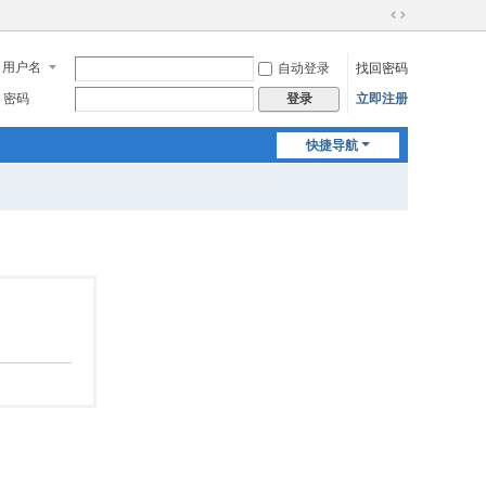
切
换
用户名
自动登录
找回密码
到
宽
密码
立即注册
登录
版
快捷导航