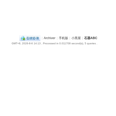
|
Archiver
|
手机版
|
小黑屋
|
石器ABC
GMT+8, 2026-8-6 14:13
, Processed in 0.011708 second(s), 5 queries .