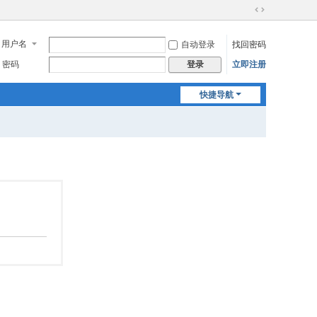
切
换
用户名
自动登录
找回密码
到
宽
密码
立即注册
登录
版
快捷导航