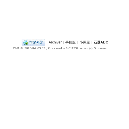
|
Archiver
|
手机版
|
小黑屋
|
石器ABC
GMT+8, 2026-8-7 03:37
, Processed in 0.011332 second(s), 5 queries .