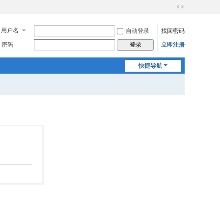
切
换
用户名
自动登录
找回密码
到
宽
密码
立即注册
登录
版
快捷导航