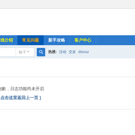
游戏介绍
常见问题
新手攻略
客户中心
热搜:
活动
交友
discuz
帖子
搜
索
抱歉，日志功能尚未开启
[ 点击这里返回上一页 ]