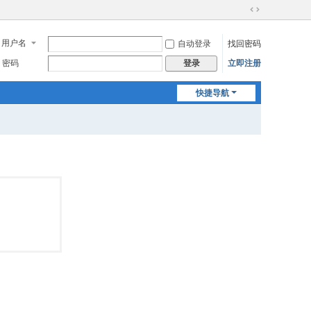
切
换
用户名
自动登录
找回密码
到
宽
密码
立即注册
登录
版
快捷导航