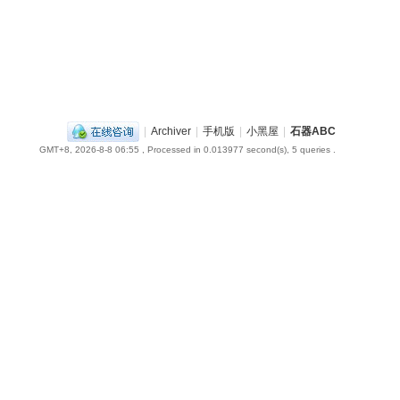
|
Archiver
|
手机版
|
小黑屋
|
石器ABC
GMT+8, 2026-8-8 06:55
, Processed in 0.013977 second(s), 5 queries .