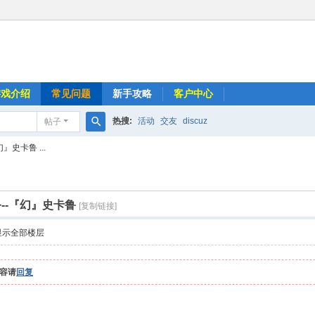
游戏介绍
常见问题
新手攻略
客户中心
热搜:
活动
交友
discuz
帖子
搜
史卡鲁 ...
索
--『幻』史卡鲁
[复制链接]
显示全部楼层
容请
回复