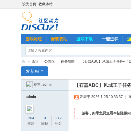
设为首页
收藏本站
游戏论坛
游戏赞助
游戏下载
一键进群
»
论坛
›
公告区
›
任务攻略
›
【石器ABC】风城王子任务--『幻』
石
发新帖
器
楼主:
admin
【石器ABC】风城王子任务
A
B
admin
发表于 2026-1-25 10:33:37
|
C
游客，如果您要查看本帖隐藏内
204
0
912
主题
回帖
积分