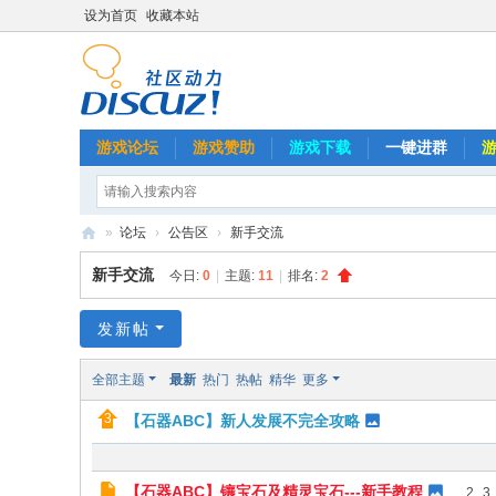
设为首页
收藏本站
游戏论坛
游戏赞助
游戏下载
一键进群
»
论坛
›
公告区
›
新手交流
石
新手交流
今日:
0
|
主题:
11
|
排名:
2
器
A
发新帖
B
全部主题
最新
热门
热帖
精华
更多
C
【石器ABC】新人发展不完全攻略
【石器ABC】镶宝石及精灵宝石---新手教程
...
2
3