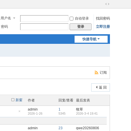
切
换
用户名
自动登录
找回密码
到
宽
密码
立即注册
登录
版
快捷导航
订阅
返 回
新窗
作者
回复/查看
最后发表
admin
1
牧草
2026-1-26
5345
2026-3-4 19:41
隐
藏
置
顶
admin
23
qwe20260806
帖